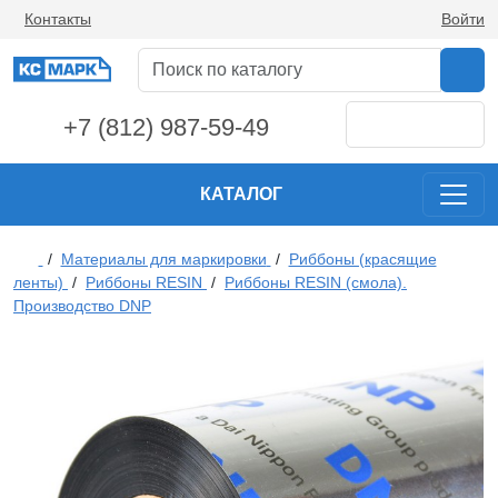
Контакты
Войти
+7 (812) 987-59-49
КАТАЛОГ
/
Материалы для маркировки
/
Риббоны (красящие
ленты)
/
Риббоны RESIN
/
Риббоны RESIN (смола).
Производство DNP