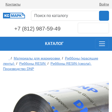
Контакты
Войти
+7 (812) 987-59-49
КАТАЛОГ
/
Материалы для маркировки
/
Риббоны (красящие
ленты)
/
Риббоны RESIN
/
Риббоны RESIN (смола).
Производство DNP