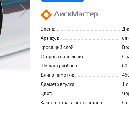
Бренд:
Ди
Артикул:
dm
Красящий слой:
Вос
Сторона напыления:
Сн
Ширина риббона:
60
Длина намотки:
45
Диаметр втулки:
1 д
Цвет:
Чё
Качество красящего состава:
Ст