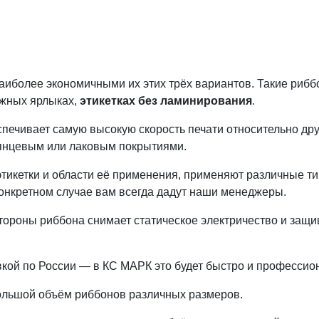
аиболее экономичными их этих трёх вариантов.
Такие рибб
ажных ярлыках,
этикетках без ламинирования
.
ечивает самую высокую скорость печати относительно друг
глянцевым или лаковым покрытиями.
этикетки и области её применения, применяют различные т
конкретном случае вам всегда дадут наши менеджеры.
тороны риббона снимает статическое электричество и защи
вкой по России — в КС МАРК это будет быстро и профессио
большой объём риббонов различных размеров.