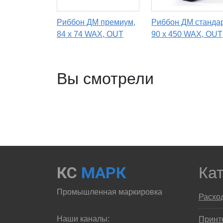
Риббон ДМ премиум,
Риббон ДМ стандар
84 х 74 WAX, OUT
90 x 450 WAX, OUT
Вы смотрели
КС
МАРК
Ка
Промышленная маркировка
Расхо
Наши каналы:
Принте