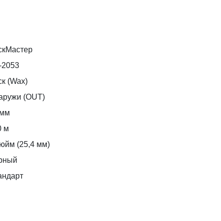
скМастер
-2053
к (Wax)
аружи (OUT)
 мм
0 м
юйм (25,4 мм)
рный
андарт