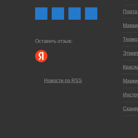
Порта
Марки
Термо
Оставить отзыв:
Этике
Крася
Новости по RSS
Марки
Инстр
Скане