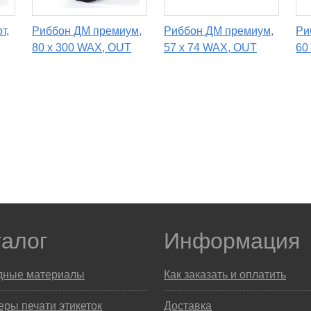
т,
Риббон ДМ премиум,
Риббон ДМ премиум,
Ри
80 х 300 WAX, OUT
57 х 74 WAX, OUT
60
талог
Информация
дные материалы
Как заказать и оплатить
ры печати этикеток
Доставка