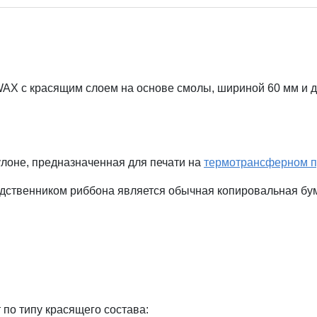
X с красящим слоем на основе смолы, шириной 60 мм и дл
лоне, предназначенная для печати на
термотрансферном п
ственником риббона является обычная копировальная бумаг
по типу красящего состава: