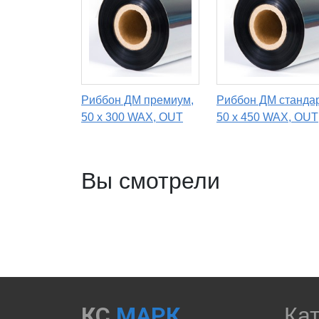
Риббон ДМ премиум,
Риббон ДМ стандар
50 х 300 WAX, OUT
50 х 450 WAX, OUT
Вы смотрели
КС
МАРК
Ка