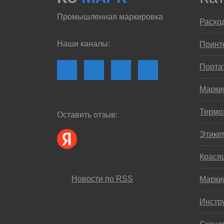
Промышленная маркировка
Расхо
Наши каналы:
Принте
Порта
Марки
Термо
Оставить отзыв:
Этике
Крася
Новости по RSS
Марки
Инстр