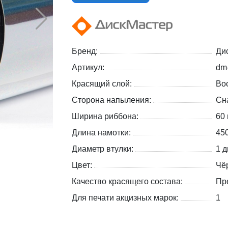
Бренд:
Ди
Артикул:
dm
Красящий слой:
Вос
Сторона напыления:
Сн
Ширина риббона:
60
Длина намотки:
45
Диаметр втулки:
1 д
Цвет:
Чё
Качество красящего состава:
Пр
Для печати акцизных марок:
1