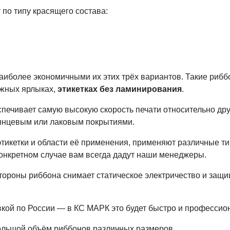
по типу красящего состава:
аиболее экономичными их этих трёх вариантов.
Такие рибб
ажных ярлыках,
этикетках без ламинирования
.
ечивает самую высокую скорость печати относительно друг
глянцевым или лаковым покрытиями.
этикетки и области её применения, применяют различные т
конкретном случае вам всегда дадут наши менеджеры.
тороны риббона снимает статическое электричество и защи
вкой по России — в КС МАРК это будет быстро и профессио
большой объём риббонов различных размеров.