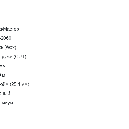
скМастер
-2060
к (Wax)
аружи (OUT)
 мм
0 м
юйм (25,4 мм)
рный
емиум