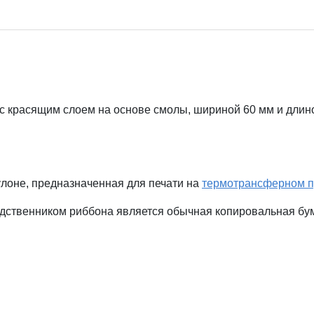
красящим слоем на основе смолы, шириной 60 мм и длино
лоне, предназначенная для печати на
термотрансферном п
ственником риббона является обычная копировальная бумаг