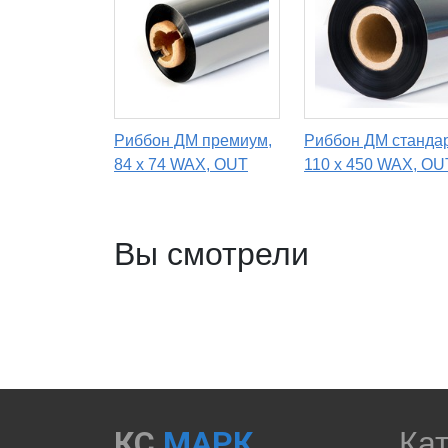
Риббон ДМ премиум,
Риббон ДМ стандар
84 х 74 WAX, OUT
110 х 450 WAX, OU
Вы смотрели
КС
МАРК
Ка