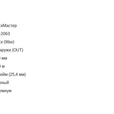
скМастер
-2063
к (Wax)
аружи (OUT)
0 мм
0 м
юйм (25,4 мм)
рный
емиум