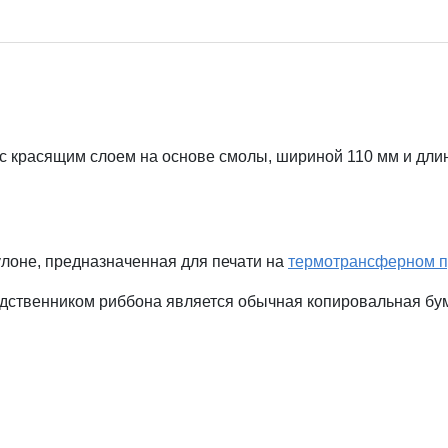
красящим слоем на основе смолы, шириной 110 мм и длин
лоне, предназначенная для печати на
термотрансферном п
ственником риббона является обычная копировальная бумаг