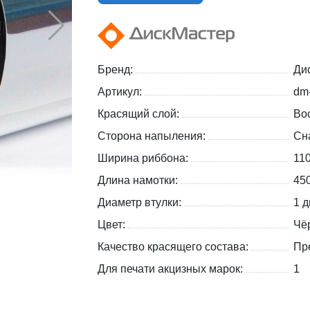
Бренд:
Ди
Артикул:
dm
Красящий слой:
Вос
Сторона напыления:
Сн
Ширина риббона:
11
Длина намотки:
45
Диаметр втулки:
1 д
Цвет:
Чё
Качество красящего состава:
Пр
Для печати акцизных марок:
1