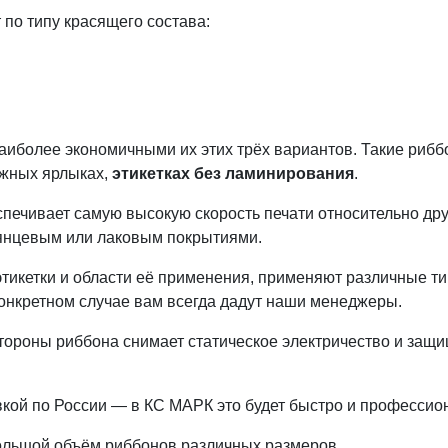
по типу красящего состава:
аиболее экономичными их этих трёх вариантов.
Такие рибб
ажных ярлыках,
этикетках без ламинирования
.
ечивает самую высокую скорость печати относительно друг
глянцевым или лаковым покрытиями.
этикетки и области её применения, применяют различные т
конкретном случае вам всегда дадут наши менеджеры.
тороны риббона снимает статическое электричество и защи
вкой по России — в КС МАРК это будет быстро и профессио
большой объём риббонов различных размеров.