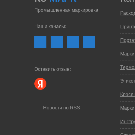
Промышленная маркировка
Расхо
Наши каналы:
Принте
Порта
Марки
Термо
Оставить отзыв:
Этике
Крася
Новости по RSS
Марки
Инстр