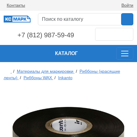
Контакты
Войти
+7 (812) 987-59-49
КАТАЛОГ
/
Материалы для маркировки
/
Риббоны (красящие
ленты)
/
Риббоны WAX
/
Inkanto