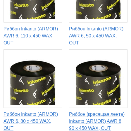
Риббон Inkanto (ARMOR)
Риббон Inkanto (ARMOR)
AWR 6, 110 х 450 WAX,
AWR 6, 50 х 450 WAX,
OUT
OUT
Риббон Inkanto (ARMOR)
Риббон (красящая лента)
AWR 6, 80 х 450 WAX,
Inkanto (ARMOR) AWR 8,
OUT
90 x 450 WAX, OUT