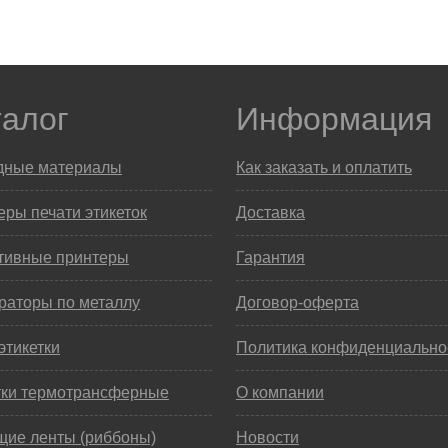
талог
Информация
дные материалы
Как заказать и оплатить
ры печати этикеток
Доставка
тивные принтеры
Гарантия
раторы по металлу
Договор-оферта
этикетки
Политика конфиденциально
тки термотрансферные
О компании
щие ленты (риббоны)
Новости