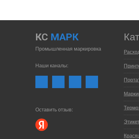
КС
МАРК
Ка
Промышленная маркировка
Расхо
Наши каналы:
Принте
Порта
Марки
Термо
Оставить отзыв:
Этике
Крася