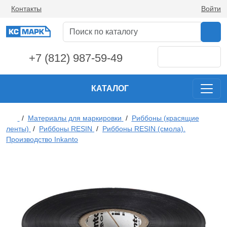
Контакты
Войти
+7 (812) 987-59-49
КАТАЛОГ
/
Материалы для маркировки
/
Риббоны (красящие
ленты)
/
Риббоны RESIN
/
Риббоны RESIN (смола).
Производство Inkanto