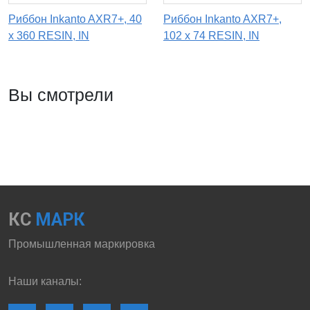
Риббон Inkanto AXR7+, 40
Риббон Inkanto AXR7+,
х 360 RESIN, IN
102 х 74 RESIN, IN
Вы смотрели
КС
МАРК
Промышленная маркировка
Наши каналы: