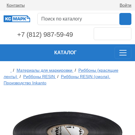
Контакты
Войти
+7 (812) 987-59-49
КАТАЛОГ
/
Материалы для маркировки
/
Риббоны (красящие
ленты)
/
Риббоны RESIN
/
Риббоны RESIN (смола).
Производство Inkanto