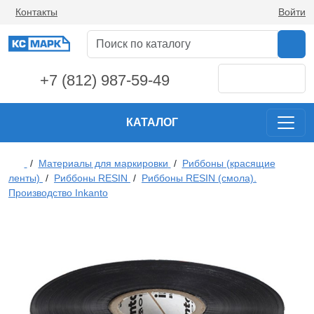
Контакты
Войти
+7 (812) 987-59-49
КАТАЛОГ
/
Материалы для маркировки
/
Риббоны (красящие
ленты)
/
Риббоны RESIN
/
Риббоны RESIN (смола).
Производство Inkanto