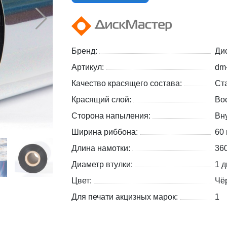
Бренд:
Ди
Артикул:
dm
Качество красящего состава:
Ст
Красящий слой:
Во
Сторона напыления:
Вну
Ширина риббона:
60
Длина намотки:
36
Диаметр втулки:
1 д
Цвет:
Чё
Для печати акцизных марок:
1