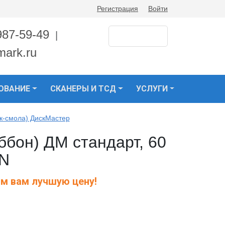
Регистрация
Войти
987-59-49
|
mark.ru
ОВАНИЕ
СКАНЕРЫ И ТСД
УСЛУГИ
к-смола) ДискМастер
ббон) ДМ стандарт, 60
IN
м вам лучшую цену!