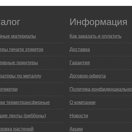
талог
Информация
дные материалы
Как заказать и оплатить
ры печати этикеток
Доставка
тивные принтеры
Гарантия
раторы по металлу
Договор-оферта
этикетки
Политика конфиденциально
тки термотрансферные
О компании
щие ленты (риббоны)
Новости
ровка растений
Акции