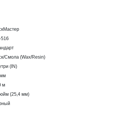
скМастер
-516
андарт
ск/Смола (Wax/Resin)
три (IN)
 мм
0 м
юйм (25,4 мм)
рный