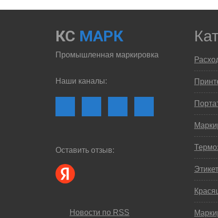
КС
МАРК
Ка
Промышленная маркировка
Расхо
Наши каналы:
Принте
Порта
Марки
Термо
Оставить отзыв:
Этике
Крася
Новости по RSS
Марки