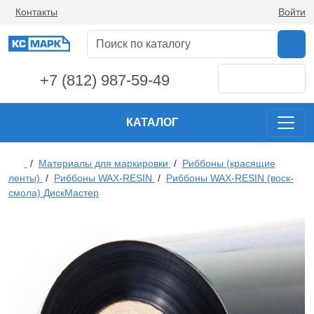
Контакты
Войти
+7 (812) 987-59-49
КАТАЛОГ
/
Материалы для маркировки
/
Риббоны (красящие
ленты)
/
Риббоны WAX-RESIN
/
Риббоны WAX-RESIN (воск-
смола) ДискМастер