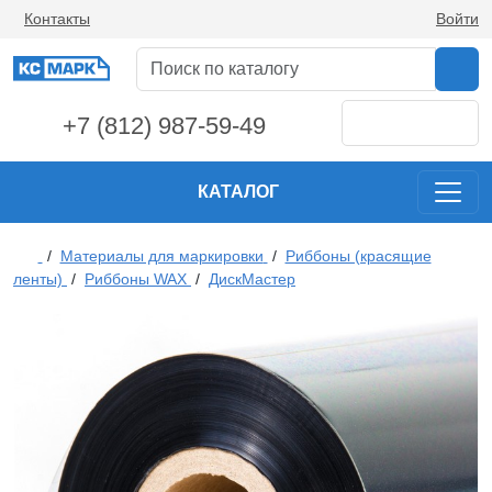
Контакты
Войти
+7 (812) 987-59-49
КАТАЛОГ
/
Материалы для маркировки
/
Риббоны (красящие
ленты)
/
Риббоны WAX
/
ДискМастер