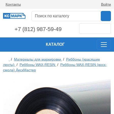
Контакты
Войти
+7 (812) 987-59-49
КАТАЛОГ
/
Материалы для маркировки
/
Риббоны (красящие
ленты)
/
Риббоны WAX-RESIN
/
Риббоны WAX-RESIN (воск-
смола) ДискМастер