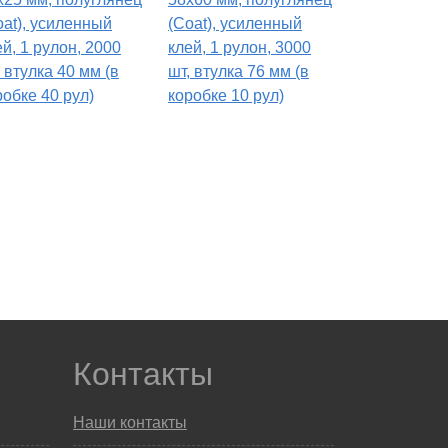
oat), усиленный
(Coat), усиленный
ей, 1 рулон, 2000
клей, 1 рулон, 3000
, втулка 40 мм (в
шт, втулка 76 мм (в
робке 40 рул)
коробке 10 рул)
Контакты
Наши контакты