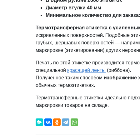
В одном рулоне 2000 этикеток
Диаметр втулки 40 мм
Минимальное количество для заказа: 
Термотрансферная этикетка с усиленным
искривленных поверхностей. Подобные этик
грубых, шершавых поверхностей — например
маркировке (этикетировании) других неровн
Печать по этой этикетке производится терм
специальной
красящей ленты
(риббона).
Полученное таким способом
изображение х
обычных термоэтикетках.
Термотрансферные этикетки идеально подх
маркировки товаров на складе.