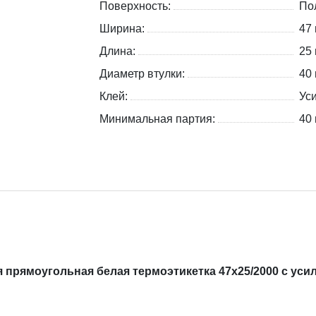
Поверхность:
По
Ширина:
47
Длина:
25
Диаметр втулки:
40
Клей:
Ус
Минимальная партия:
40 
прямоугольная белая термоэтикетка 47х25/2000 с уси