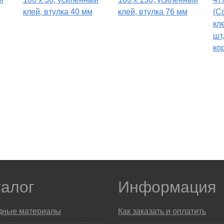
клей, втулка 40 мм
клей, втулка 76 мм
(C
кл
шт
ко
талог
Информация
дные материалы
Как заказать и оплатить