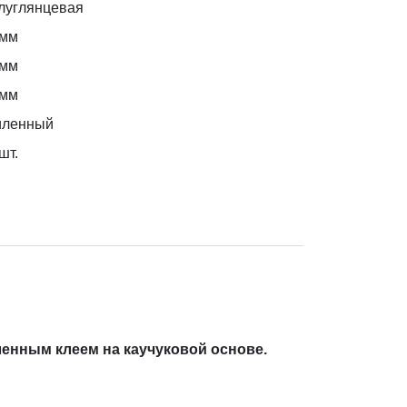
луглянцевая
 мм
 мм
 мм
иленный
шт.
ленным клеем на каучуковой основе.