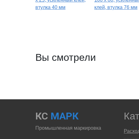
втулка 40 мм
клей, втулка 76 мм
Вы смотрели
КС
МАРК
Ка
Промышленная маркировка
Расхо