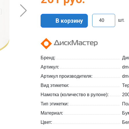
В корзину
шт.
Бренд:
Ди
Артикул:
dm
Артикул производителя:
dm-
Вид этикетки:
Те
Намотка (количество в рулоне):
20
Тип этикетки:
По
Материал:
Бу
Цвет:
Бе