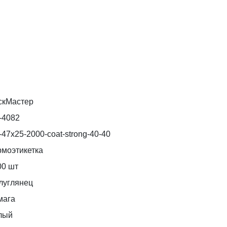
скМастер
-4082
47x25-2000-coat-strong-40-40
рмоэтикетка
00 шт
луглянец
мага
лый