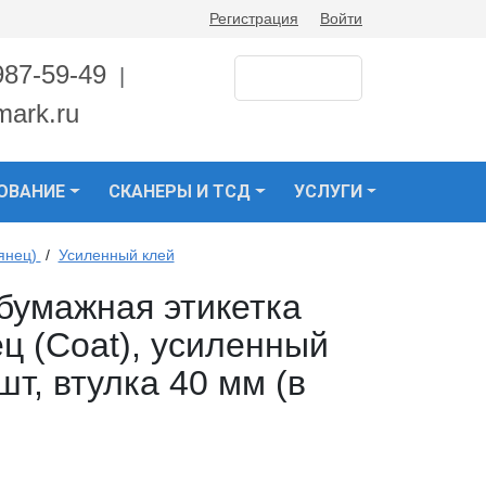
Регистрация
Войти
987-59-49
|
mark.ru
ОВАНИЕ
СКАНЕРЫ И ТСД
УСЛУГИ
янец)
/
Усиленный клей
бумажная этикетка
ц (Coat), усиленный
шт, втулка 40 мм (в