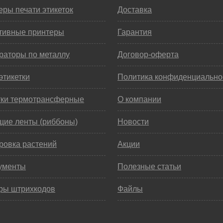
ры печати этикеток
Доставка
тивные принтеры
Гарантия
раторы по металлу
Договор-оферта
этикетки
Политика конфиденциально
тки термотрансферные
О компании
щие ленты (риббоны)
Новости
ровка растений
Акции
ументы
Полезные статьи
ры штрихкодов
Файлы