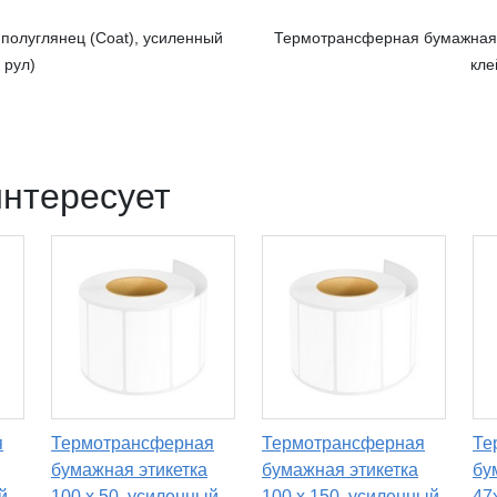
полуглянец (Coat), усиленный
Термотрансферная бумажная э
 рул)
кле
интересует
я
Термотрансферная
Термотрансферная
Те
бумажная этикетка
бумажная этикетка
бу
й
100 х 50, усиленный
100 х 150, усиленный
47