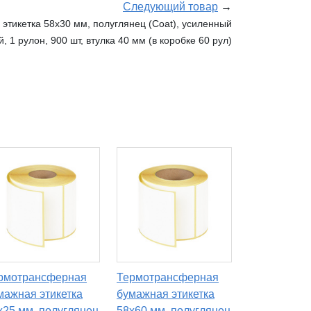
Следующий товар
→
тикетка 58х30 мм, полуглянец (Coat), усиленный
й, 1 рулон, 900 шт, втулка 40 мм (в коробке 60 рул)
рмотрансферная
Термотрансферная
мажная этикетка
бумажная этикетка
х25 мм, полуглянец
58х60 мм, полуглянец