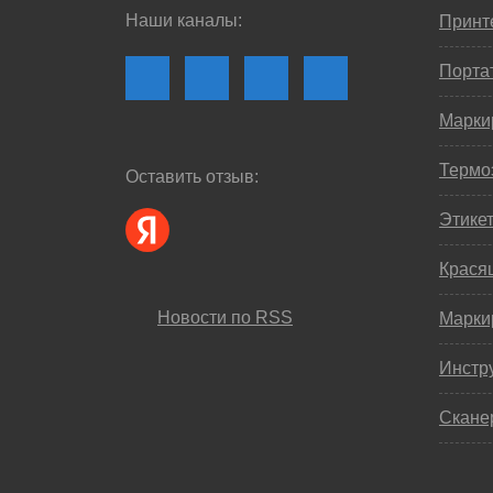
Наши каналы:
Принте
Порта
Марки
Термо
Оставить отзыв:
Этике
Крася
Новости по RSS
Марки
Инстр
Скане