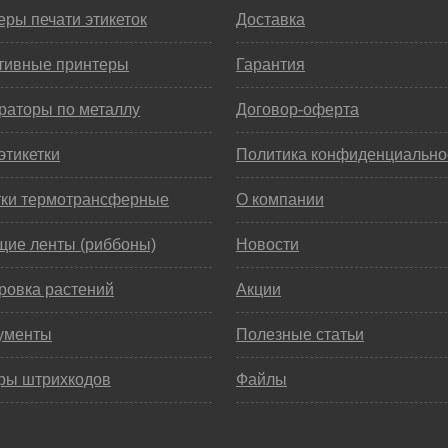
ры печати этикеток
Доставка
тивные принтеры
Гарантия
раторы по металлу
Договор-оферта
этикетки
Политика конфиденциально
тки термотрансферные
О компании
щие ленты (риббоны)
Новости
ровка растений
Акции
ументы
Полезные статьи
ры штрихкодов
Файлы