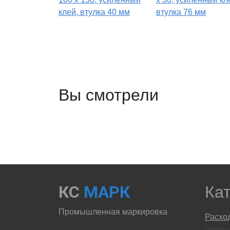
клей, втулка 40 мм
втулка 76 мм
Вы смотрели
КС
МАРК
Ка
Промышленная маркировка
Расхо