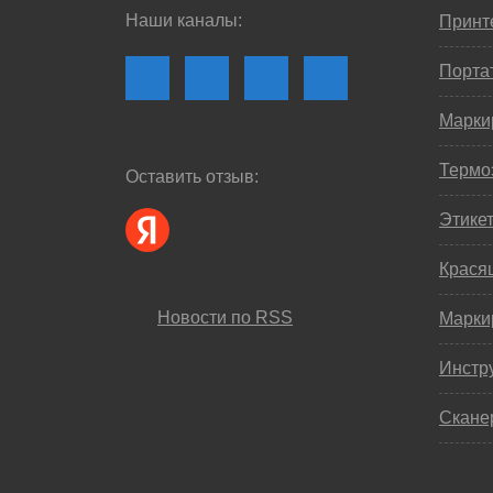
Наши каналы:
Принте
Порта
Марки
Термо
Оставить отзыв:
Этике
Крася
Новости по RSS
Марки
Инстр
Скане