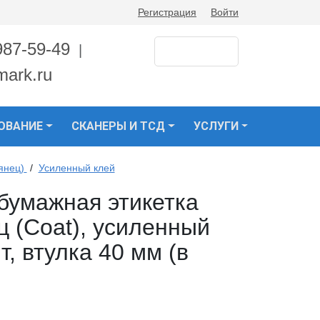
Регистрация
Войти
987-59-49
|
mark.ru
ОВАНИЕ
СКАНЕРЫ И ТСД
УСЛУГИ
янец)
/
Усиленный клей
бумажная этикетка
ц (Coat), усиленный
т, втулка 40 мм (в