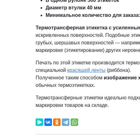
В одном рулоне 500 этикеток
Диаметр втулки 40 мм
Минимальное количество для заказа: 
Термотрансферная этикетка с усиленным
искривленных поверхностей. Подобные этик
грубых, шершавых поверхностей — например
маркировке (этикетировании) других неровн
Печать по этой этикетке производится терм
специальной
красящей ленты
(риббона).
Полученное таким способом
изображение х
обычных термоэтикетках.
Термотрансферные этикетки идеально подх
маркировки товаров на складе.