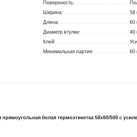
Поверхность:
По
Ширина:
58
Длина:
60
Диаметр втулки:
40
Клей:
Ус
Минимальная партия:
60 
прямоугольная белая термоэтикетка 58х60/500 с усил