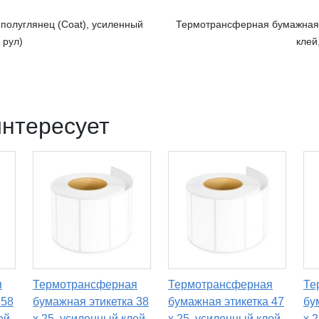
полуглянец (Coat), усиленный
Термотрансферная бумажная э
 рул)
клей
интересует
я
Термотрансферная
Термотрансферная
Те
 58
бумажная этикетка 38
бумажная этикетка 47
бу
ей,
х 25, усиленный клей,
х 25, усиленный клей,
х 