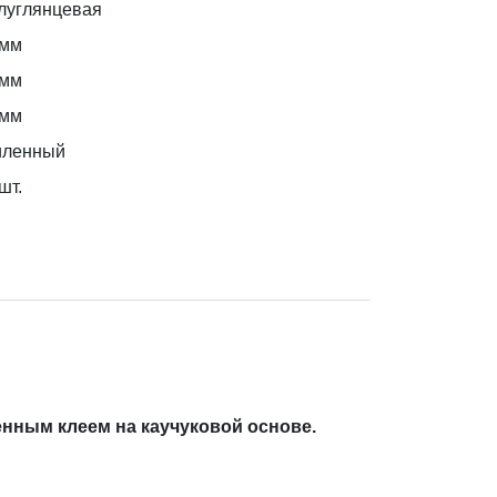
луглянцевая
 мм
 мм
 мм
иленный
шт.
енным клеем на каучуковой основе.