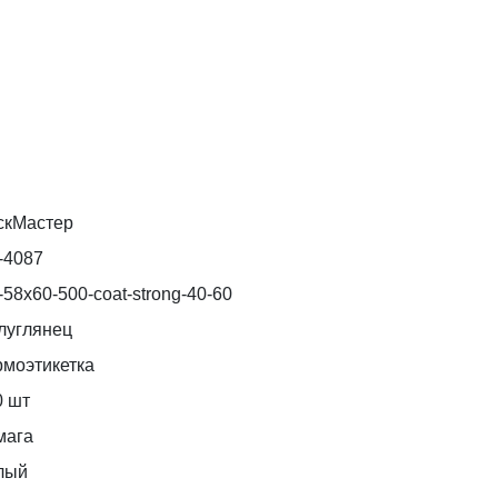
скМастер
-4087
58x60-500-coat-strong-40-60
луглянец
рмоэтикетка
0 шт
мага
лый