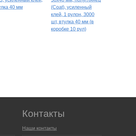
улка 40 мм
(Coat), усиленный
клей, 1 рулон, 3000
шт, втулка 40 мм (в
коробке 10 рул)
Контакты
Наши контакты