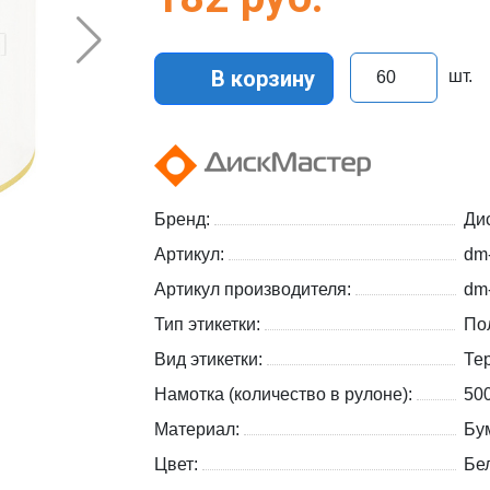
В корзину
шт.
Бренд:
Ди
Артикул:
dm
Артикул производителя:
dm-
Тип этикетки:
По
Вид этикетки:
Те
Намотка (количество в рулоне):
50
Материал:
Бу
Цвет:
Бе