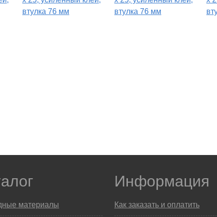
втулка 76 мм
втулка 76 мм
вт
талог
Информация
дные материалы
Как заказать и оплатить