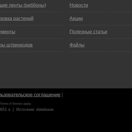
щие ленты (риббоны)
Новости
ровка растений
Акции
ументы
Полезные статьи
ры штрихкодов
Файлы
ьзовательское соглашение
|
Terms of Service
apply.
9651 s | Источник: database