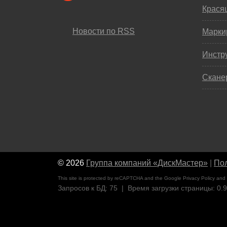
Крася
Новости по RSS
Марки
Инстр
Скане
© 2026
Группа компаний «ДискМастер»
|
Пол
This site is protected by reCAPTCHA and the Google
Privacy Policy
and
Запросов к БД: 75 | Время загрузки страницы: 0.