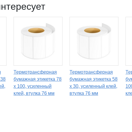
интересует
я
Термотрансферная
Термотрансферная
Те
 38
бумажная этикетка 78
бумажная этикетка 58
бу
ей,
х 100, усиленный
х 30, усиленный клей,
10
клей, втулка 76 мм
втулка 76 мм
кл