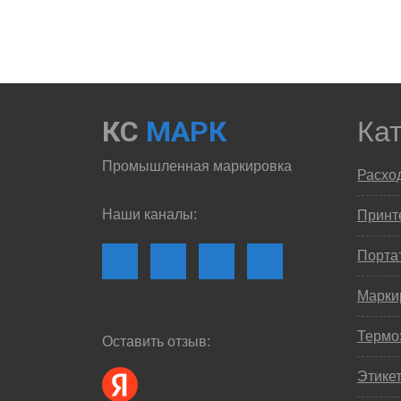
КС
МАРК
Ка
Промышленная маркировка
Расхо
Наши каналы:
Принте
Порта
Марки
Термо
Оставить отзыв:
Этике