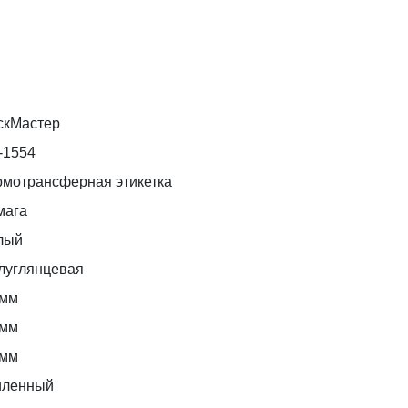
скМастер
-1554
рмотрансферная этикетка
мага
лый
луглянцевая
 мм
 мм
 мм
иленный