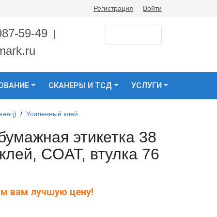
Регистрация
Войти
987-59-49
|
mark.ru
ОВАНИЕ
СКАНЕРЫ И ТСД
УСЛУГИ
янец)
/
Усиленный клей
умажная этикетка 38
клей, COAT, втулка 76
м вам лучшую цену!