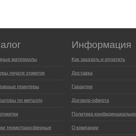
талог
Информация
дные материалы
Как заказать и оплатить
ры печати этикеток
Доставка
тивные принтеры
Гарантия
раторы по металлу
Договор-оферта
этикетки
Политика конфиденциально
тки термотрансферные
О компании