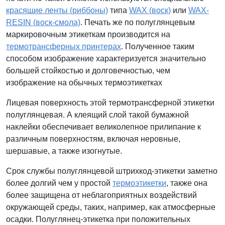
красящие ленты (риббоны)
типа
WAX (воск)
или
WAX-
RESIN (воск-смола)
. Печать же по полуглянцевым
маркировочным этикеткам производится на
термотрансферных принтерах
. Полученное таким
способом изображение характеризуется значительно
большей стойкостью и долговечностью, чем
изображение на обычных термоэтикетках
Лицевая поверхность этой термотрансферной этикетки
полуглянцевая. А клеящий слой такой бумажной
наклейки обеспечивает великолепное прилипание к
различным поверхностям, включая неровные,
шершавые, а также изогнутые.
Срок службы полуглянцевой штрихкод-этикетки заметно
более долгий чем у простой
термоэтикетки
, также она
более защищена от неблагоприятных воздействий
окружающей среды, таких, например, как атмосферные
осадки. Полуглянец-этикетка при положительных