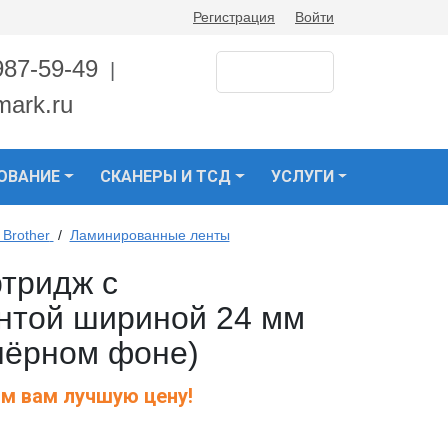
Регистрация
Войти
987-59-49
|
mark.ru
ОВАНИЕ
СКАНЕРЫ И ТСД
УСЛУГИ
Brother
/
Ламинированные ленты
ртридж с
нтой шириной 24 мм
чёрном фоне)
м вам лучшую цену!