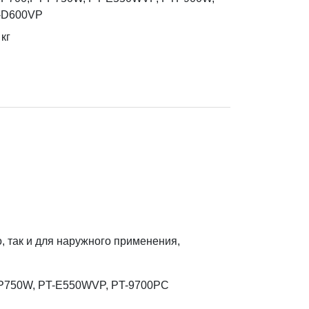
-D600VP
кг
, так и для наружного применения,
T-P750W, PT-E550WVP, PT-9700PC