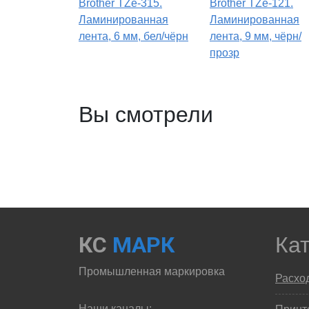
Brother TZe-315.
Brother TZe-121.
Ламинированная
Ламинированная
лента, 6 мм, бел/чёрн
лента, 9 мм, чёрн/
прозр
Вы смотрели
КС
МАРК
Ка
Промышленная маркировка
Расхо
Наши каналы: