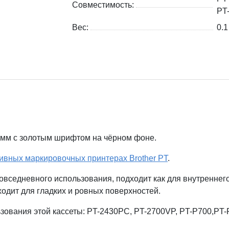
Совместимость:
PT
Вес:
0.1
мм с золотым шрифтом на чёрном фоне.
ивных маркировочных принтерах Brother PT
.
овседневного использования, подходит как для внутреннего
ходит для гладких и ровных поверхностей.
зования этой кассеты: PT-2430PC, PT-2700VP, PT-P700,P