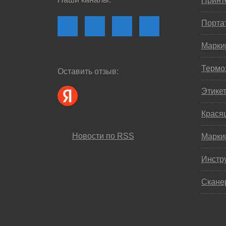
Принте
Порта
Марки
Термо
Оставить отзыв:
Этике
Крася
Новости по RSS
Марки
Инстр
Скане