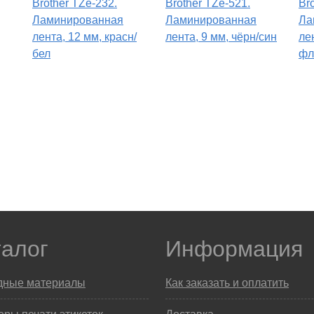
Brother TZe-232.
Brother TZe-521.
Br
Ламинированная
Ламинированная
Ла
лента, 12 мм, красн/
лента, 9 мм, чёрн/син
ле
бел
фл
талог
Информация
дные материалы
Как заказать и оплатить