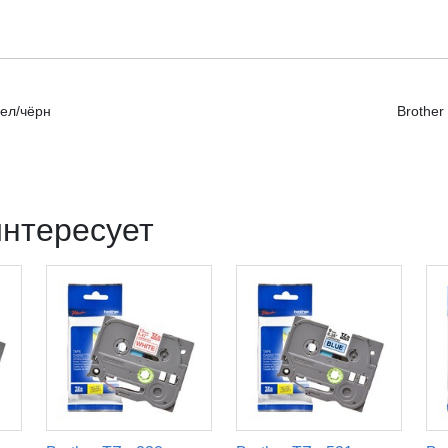
бел/чёрн
Brother
интересует