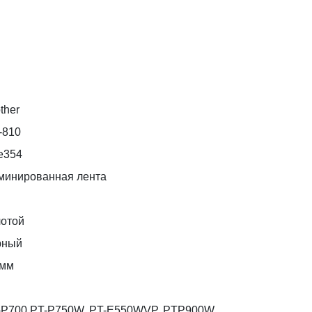
ther
-810
e354
минированная лента
лотой
рный
 мм
-P700,PT-P750W, PT-E550WVP, PTP900W,