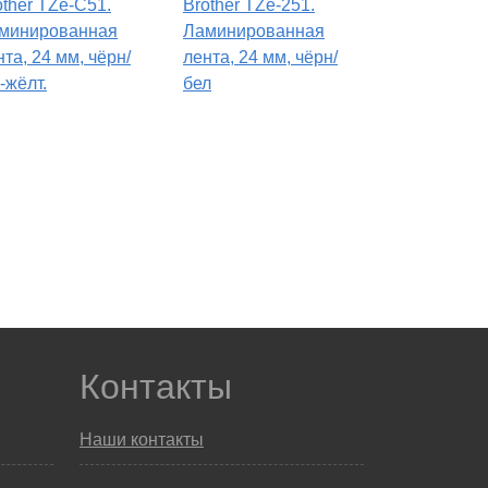
other TZe-C51.
Brother TZe-251.
минированная
Ламинированная
нта, 24 мм, чёрн/
лента, 24 мм, чёрн/
-жёлт.
бел
Контакты
Наши контакты