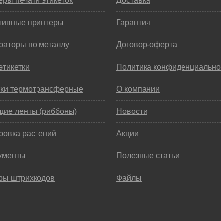
ры печати этикеток
Доставка
тивные принтеры
Гарантия
раторы по металлу
Договор-оферта
этикетки
Политика конфиденциально
тки термотрансферные
О компании
щие ленты (риббоны)
Новости
ровка растений
Акции
ументы
Полезные статьи
ры штрихкодов
Файлы