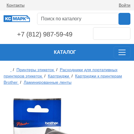
Контакты
Войти
+7 (812) 987-59-49
КАТАЛОГ
/
Принтеры этикеток
/
Расходники для портативных
принтеров этикеток
/
Картриджи
/
Картриджи к принтерам
Brother
/
Ламинированные ленты