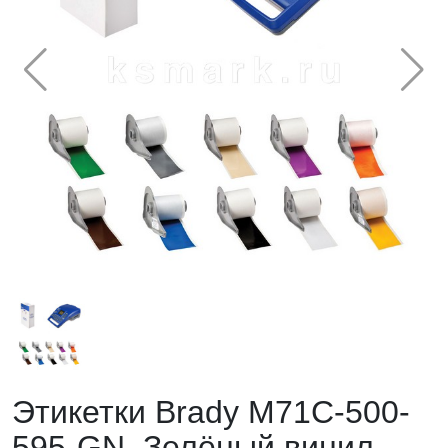
Этикетки Brady M71C-500-
595-GN. Зелёный винил