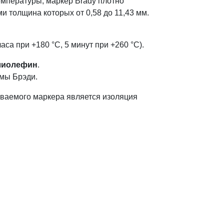
емпературы, маркер Brady плотно
 толщина которых от 0,58 до 11,43 мм.
са при +180 °С, 5 минут при +260 °С).
лиолефин
.
мы Брэди.
иваемого маркера является изоляция