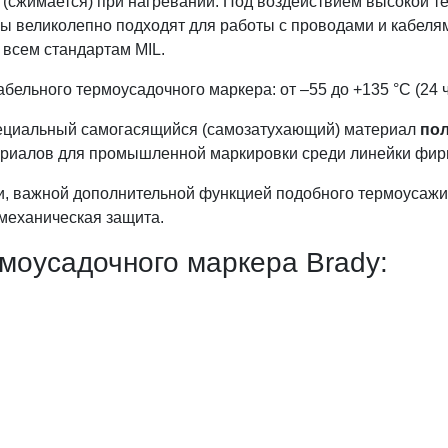
р (сжимается) при нагревании. Под воздействием высокой т
ы великолепно подходят для работы с проводами и кабелями
 всем стандартам MIL.
бельного термоусадочного маркера: от –55 до +135 °С (24 ча
ециальный самогасящийся (самозатухающий) материал
по
ериалов для промышленной маркировки среди линейки фир
и, важной дополнительной функцией подобного термоусаж
 механическая защита.
моусадочного маркера Brady: