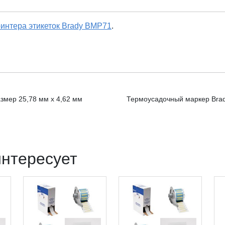
интера этикеток Brady BMP71
.
змер 25,78 мм х 4,62 мм
Термоусадочный маркер Brad
интересует