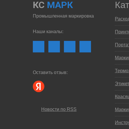
КС
МАРК
Ка
Промышленная маркировка
Расхо
Наши каналы:
Принте
Порта
Марки
Термо
Оставить отзыв:
Этике
Крася
Новости по RSS
Марки
Инстр