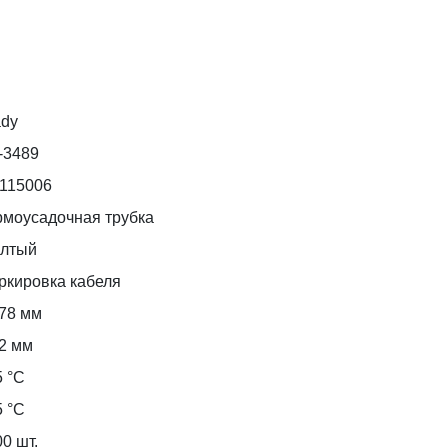
ady
-3489
d115006
рмоусадочная трубка
лтый
ркировка кабеля
,78 мм
62 мм
5 °С
5 °С
0 шт.