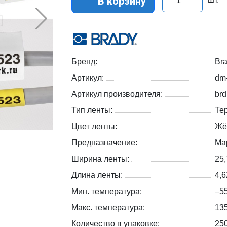
В корзину
Бренд:
Br
Артикул:
dm
Артикул производителя:
br
Тип ленты:
Те
Цвет ленты:
Жё
Предназначение:
Ма
Ширина ленты:
25
Длина ленты:
4,
Мин. температура:
–5
Макс. температура:
13
Количество в упаковке:
250