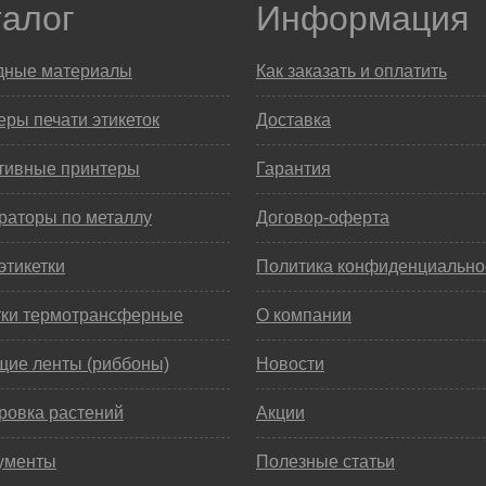
талог
Информация
дные материалы
Как заказать и оплатить
ры печати этикеток
Доставка
тивные принтеры
Гарантия
раторы по металлу
Договор-оферта
этикетки
Политика конфиденциально
тки термотрансферные
О компании
щие ленты (риббоны)
Новости
ровка растений
Акции
ументы
Полезные статьи