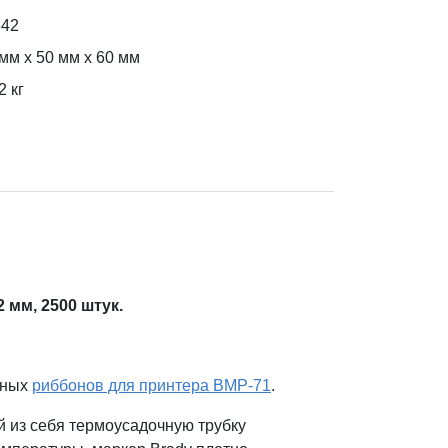
342
мм x 50 мм x 60 мм
2
кг
 мм, 2500 штук
.
ьных
риббонов для принтера BMP-71
.
из себя термоусадочную трубку