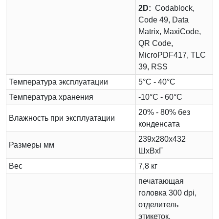
2D:
Codablock,
Code 49, Data
Matrix, MaxiCode,
QR Code,
MicroPDF417, TLC
39, RSS
Температура эксплуатации
5°С - 40°С
Температура хранения
-10°С - 60°С
20% - 80% без
Влажность при эксплуатации
конденсата
239х280х432
Размеры мм
ШхВхГ
Вес
7,8 кг
печатающая
головка 300 dpi,
отделитель
этикеток,