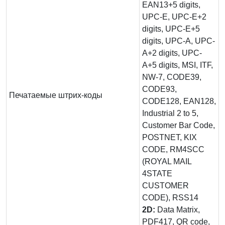
EAN13+5 digits,
UPC-E, UPC-E+2
digits, UPC-E+5
digits, UPC-A, UPC-
A+2 digits, UPC-
A+5 digits, MSI, ITF,
NW-7, CODE39,
CODE93,
Печатаемые штрих-коды
CODE128, EAN128,
Industrial 2 to 5,
Customer Bar Code,
POSTNET, KIX
CODE, RM4SCC
(ROYAL MAIL
4STATE
CUSTOMER
CODE), RSS14
2D:
Data Matrix,
PDF417, QR code,