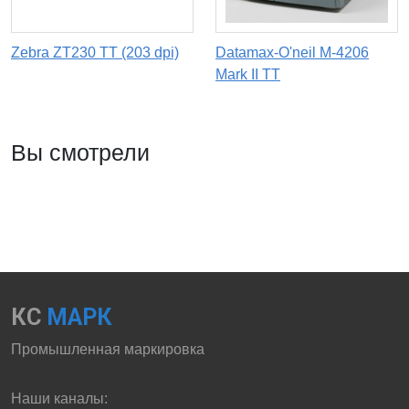
Zebra ZT230 TT (203 dpi)
Datamax-O'neil M-4206
Mark II TT
Вы смотрели
КС
МАРК
Промышленная маркировка
Наши каналы: