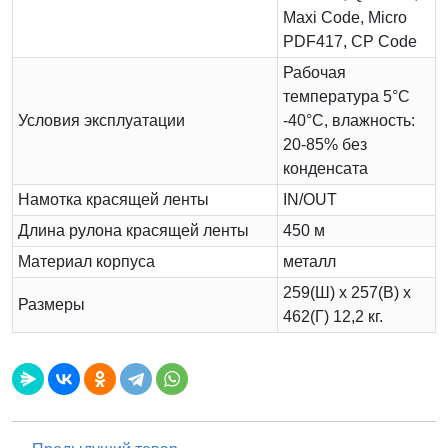
Maxi Code, Micro
PDF417, CP Code
Рабочая
температура 5°С
Условия эксплуатации
-40°С, влажность:
20-85% без
конденсата
Намотка красящей ленты
IN/OUT
Длина рулона красящей ленты
450 м
Материал корпуса
металл
259(Ш) х 257(В) х
Размеры
462(Г) 12,2 кг.