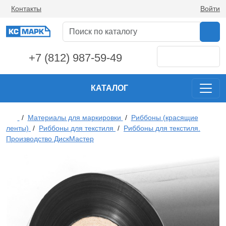
Контакты
Войти
+7 (812) 987-59-49
КАТАЛОГ
/
Материалы для маркировки
/
Риббоны (красящие
ленты)
/
Риббоны для текстиля
/
Риббоны для текстиля.
Производство ДискМастер