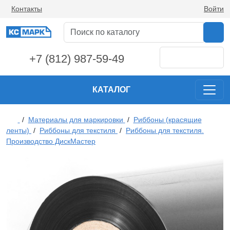
Контакты
Войти
+7 (812) 987-59-49
КАТАЛОГ
/
Материалы для маркировки
/
Риббоны (красящие
ленты)
/
Риббоны для текстиля
/
Риббоны для текстиля.
Производство ДискМастер