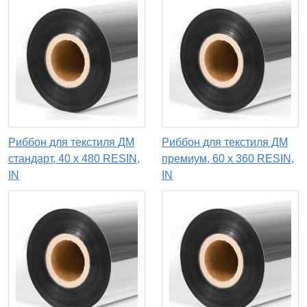
Риббон для текстиля ДМ
Риббон для текстиля ДМ
стандарт, 40 х 480 RESIN,
премиум, 60 х 360 RESIN,
IN
IN