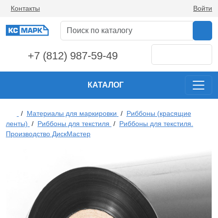
Контакты
Войти
+7 (812) 987-59-49
КАТАЛОГ
/
Материалы для маркировки
/
Риббоны (красящие
ленты)
/
Риббоны для текстиля
/
Риббоны для текстиля.
Производство ДискМастер