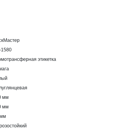
скМастер
-1580
рмотрансферная этикетка
мага
лый
луглянцевая
0 мм
0 мм
 мм
розостойкий