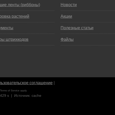
щие ленты (риббоны)
Новости
ровка растений
Акции
ументы
Полезные статьи
ры штрихкодов
Файлы
ьзовательское соглашение
|
Terms of Service
apply.
3429 s | Источник: cache