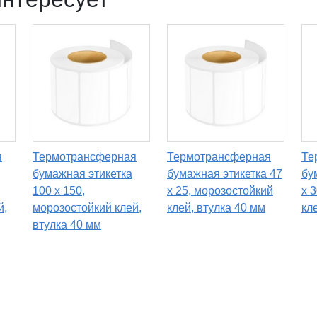
я
Термотрансферная
Термотрансферная
Те
бумажная этикетка
бумажная этикетка 47
бу
100 х 150,
х 25, морозостойкий
х 
й,
морозостойкий клей,
клей, втулка 40 мм
кл
втулка 40 мм