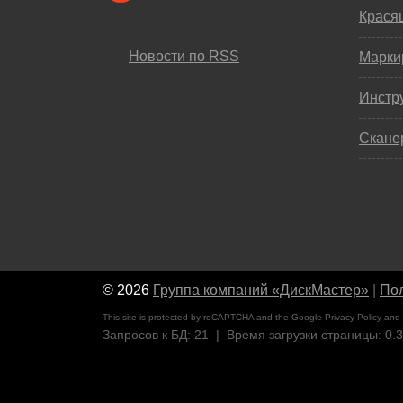
Крася
Новости по RSS
Марки
Инстр
Скане
© 2026
Группа компаний «ДискМастер»
|
Пол
This site is protected by reCAPTCHA and the Google
Privacy Policy
and
Запросов к БД: 21 | Время загрузки страницы: 0.