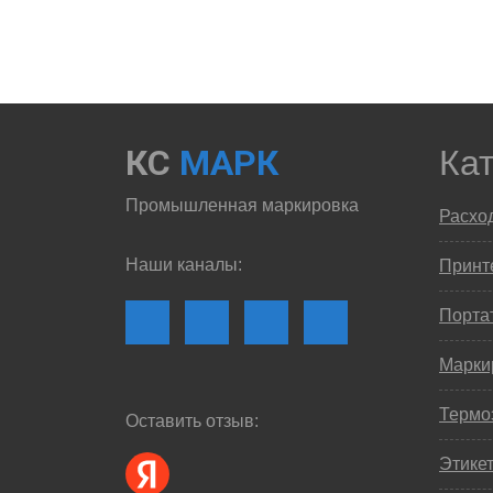
КС
МАРК
Ка
Промышленная маркировка
Расхо
Наши каналы:
Принте
Порта
Марки
Термо
Оставить отзыв:
Этике