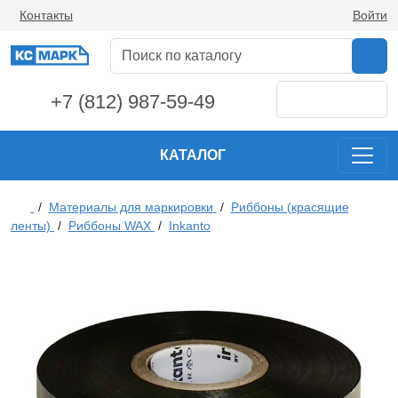
Контакты
Войти
+7 (812) 987-59-49
КАТАЛОГ
/
Материалы для маркировки
/
Риббоны (красящие
ленты)
/
Риббоны WAX
/
Inkanto