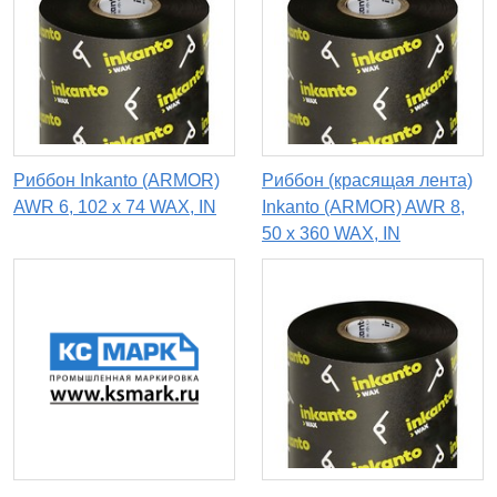
Риббон Inkanto (ARMOR)
Риббон (красящая лента)
AWR 6, 102 х 74 WAX, IN
Inkanto (ARMOR) AWR 8,
50 х 360 WAX, IN