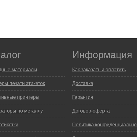
талог
Информация
дные материалы
Как заказать и оплатить
ры печати этикеток
Доставка
тивные принтеры
Гарантия
раторы по металлу
Договор-оферта
этикетки
Политика конфиденциально