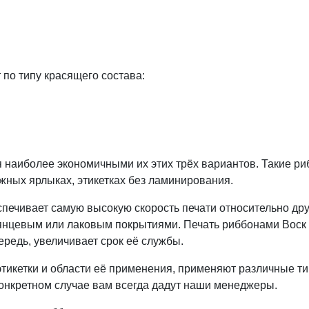
по типу красящего состава:
 наиболее экономичными их этих трёх вариантов. Такие ри
ных ярлыках, этикетках без ламинирования.
ечивает самую высокую скорость печати относительно друг
 глянцевым или лаковым покрытиями. Печать риббонами Вос
ередь, увеличивает срок её службы.
этикетки и области её применения, применяют различные т
конкретном случае вам всегда дадут наши менеджеры.