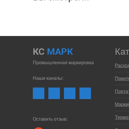
КС
МАРК
Ка
Промышленная маркировка
Расхо
Наши каналы:
Принте
Порта
Марки
Термо
Оставить отзыв: