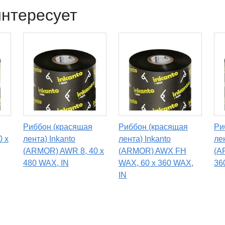
интересует
Риббон (красящая
Риббон (красящая
Ри
0 х
лента) Inkanto
лента) Inkanto
ле
(ARMOR) AWR 8, 40 х
(ARMOR) AWX FH
(A
480 WAX, IN
WAX, 60 х 360 WAX,
36
IN