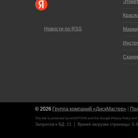
Этике
Крася
Новости по RSS
Марки
Инстр
Скане
© 2026
Группа компаний «ДискМастер»
|
Пол
This site is protected by reCAPTCHA and the Google
Privacy Policy
and
Запросов к БД: 21 | Время загрузки страницы: 0.