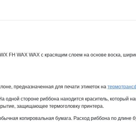
AWX FH WAX WAX с красящим слоем на основе воска, ширин
лоне, предназначенная для печати этикеток на
термотранс
а одной стороне риббона находится краситель, который наг
крытие, защищающее термоголовку принтера.
обычная копировальная бумага. Расход риббона по длине бу