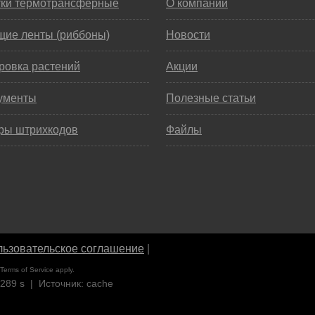
тки термотрансферные
О компании
щие ленты (риббоны)
Новости
ровка растений
Акции
ументы
Полезные статьи
ры штрихкодов
Файлы
ьзовательское соглашение
|
Terms of Service
apply.
4289 s | Источник: cache