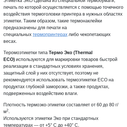
Этикетка ЭКО сделана из специальной термобумаги,
печать по которой осуществляется с помощью точечного
воздействия термоголовки принтера в нужных областях
этикетки. Таким образом, такие термонаклейки
предназначены для печати на
специальных
термопринтерах
либо чекопетающих
весах.
Теромоэтикетки типа
Термо Эко (Thermal
ECO)
используются для маркировки товаров быстрой
реализации в стандартных условиях хранения,
защитный слой у них отсутствует, поэтому не
рекомендуется использовать термоэтикетки ECO на
продуктах глубокой заморозки, а также продуктах,
подверженных воздействию влаги.
Плотность термоэко-этикетки составляет от 60 до 80 г/
2
м
.
Используются этикетки Эко при стандартных
температурах — от +5° C до +40° C.