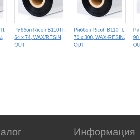
TI,
Риббон Ricoh B110TI,
Риббон Ricoh B110TI,
Ри
N,
64 х 74, WAX/RESIN,
70 х 300, WAX-RESIN,
90
OUT
OUT
O
талог
Информация