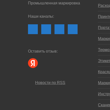
Промышленная маркировка
Расхо
Наши каналы:
Принте
Порта
Марки
Термо
Оставить отзыв:
Этике
Крася
Новости по RSS
Марки
Инстр
Скане