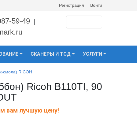
Регистрация
Войти
987-59-49
|
mark.ru
ОВАНИЕ
СКАНЕРЫ И ТСД
УСЛУГИ
к-смола) RICOH
бон) Ricoh B110TI, 90
 OUT
м вам лучшую цену!