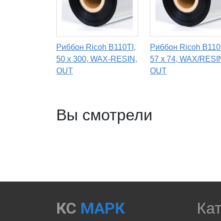
Риббон Ricoh B110TI,
Риббон Ricoh B110
50 х 300, WAX-RESIN,
57 х 74, WAX/RESI
OUT
OUT
Вы смотрели
КС
МАРК
Ка