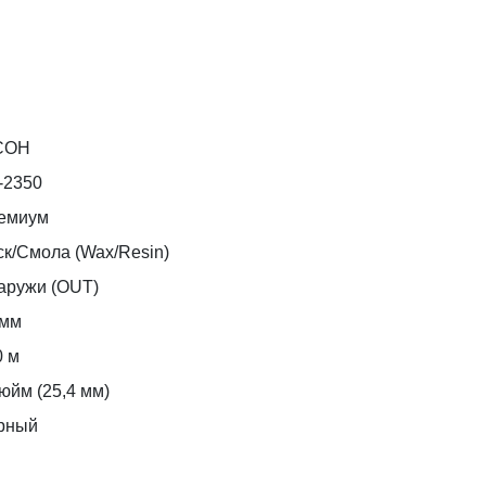
COH
-2350
емиум
ск/Смола (Wax/Resin)
аружи (OUT)
 мм
0 м
юйм (25,4 мм)
рный