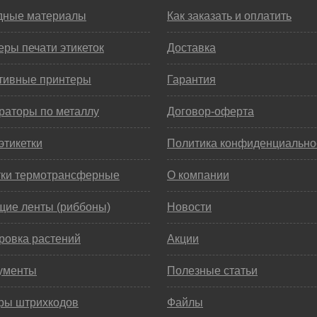
дные материалы
Как заказать и оплатить
ры печати этикеток
Доставка
тивные принтеры
Гарантия
раторы по металлу
Договор-оферта
этикетки
Политика конфиденциально
тки термотрансферные
О компании
щие ленты (риббоны)
Новости
ровка растений
Акции
ументы
Полезные статьи
ры штрихкодов
Файлы