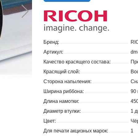
Бренд:
RI
Артикул:
dm
Качество красящего состава:
Пр
Красящий слой:
Во
Сторона напыления:
Сн
Ширина риббона:
90
Длина намотки:
45
Диаметр втулки:
1 д
Цвет:
Чё
Для печати акцизных марок:
1