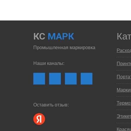
КС
МАРК
Ка
Промышленная маркировка
Расхо
Наши каналы:
Принте
Порта
Марки
Термо
Оставить отзыв:
Этике
Крася