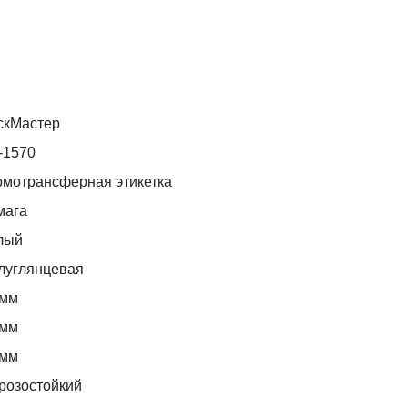
скМастер
-1570
рмотрансферная этикетка
мага
лый
луглянцевая
 мм
 мм
 мм
розостойкий