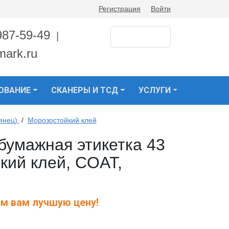
Регистрация
Войти
987-59-49
|
mark.ru
ОВАНИЕ
СКАНЕРЫ И ТСД
УСЛУГИ
янец)
/
Морозостойкий клей
умажная этикетка 43
кий клей, COAT,
м вам лучшую цену!