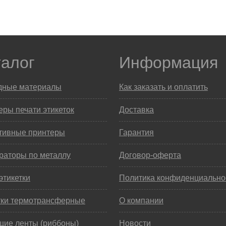
талог
Информация
дные материалы
Как заказать и оплатить
ры печати этикеток
Доставка
тивные принтеры
Гарантия
раторы по металлу
Договор-оферта
этикетки
Политика конфиденциально
тки термотрансферные
О компании
щие ленты (риббоны)
Новости