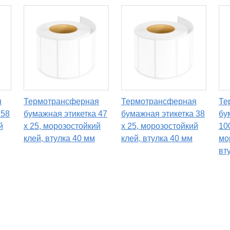
я
Термотрансферная
Термотрансферная
Те
 58
бумажная этикетка 47
бумажная этикетка 38
бу
й
х 25, морозостойкий
х 25, морозостойкий
100
клей, втулка 40 мм
клей, втулка 40 мм
мо
вт