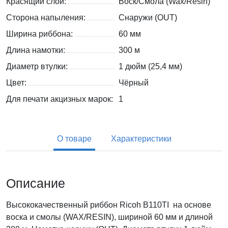
Красящий слой:
Воск/Смола (Wax/Resin)
Сторона напыления:
Снаружи (OUT)
Ширина риббона:
60 мм
Длина намотки:
300 м
Диаметр втулки:
1 дюйм (25,4 мм)
Цвет:
Чёрный
Для печати акцизных марок:
1
О товаре
Характеристики
Описание
Высококачественный риббон Ricoh B110TI на основе
воска и смолы (WAX/RESIN), шириной 60 мм и длиной