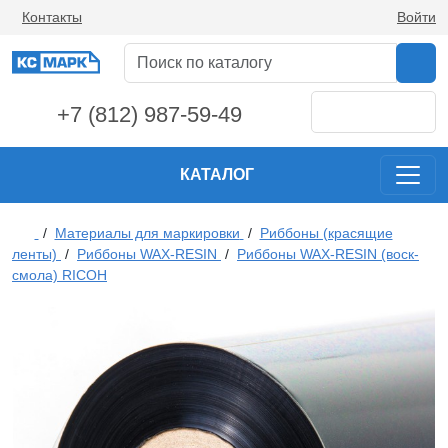
Контакты
Войти
+7 (812) 987-59-49
КАТАЛОГ
/
Материалы для маркировки
/
Риббоны (красящие
ленты)
/
Риббоны WAX-RESIN
/
Риббоны WAX-RESIN (воск-
смола) RICOH