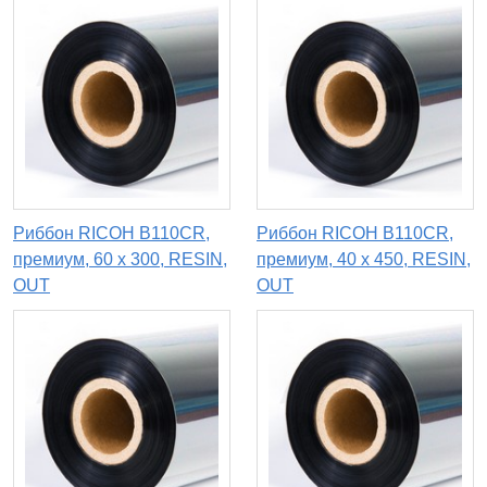
Риббон RICOH B110CR,
Риббон RICOH B110CR,
премиум, 60 х 300, RESIN,
премиум, 40 х 450, RESIN,
OUT
OUT