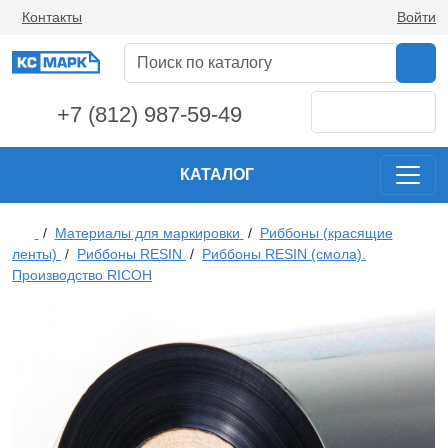
Контакты
Войти
+7 (812) 987-59-49
КАТАЛОГ
/
Материалы для маркировки
/
Риббоны (красящие
ленты)
/
Риббоны RESIN
/
Риббоны RESIN (смола).
Производство RICOH