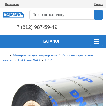
Контакты
Войти
+7 (812) 987-59-49
КАТАЛОГ
/
Материалы для маркировки
/
Риббоны (красящие
ленты)
/
Риббоны WAX
/
DNP