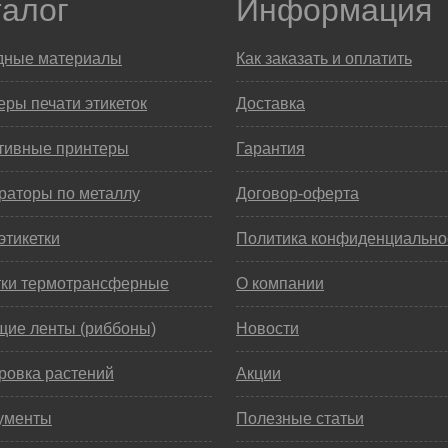
талог
Информация
дные материалы
Как заказать и оплатить
ры печати этикеток
Доставка
тивные принтеры
Гарантия
раторы по металлу
Договор-оферта
этикетки
Политика конфиденциально
тки термотрансферные
О компании
щие ленты (риббоны)
Новости
ровка растений
Акции
ументы
Полезные статьи