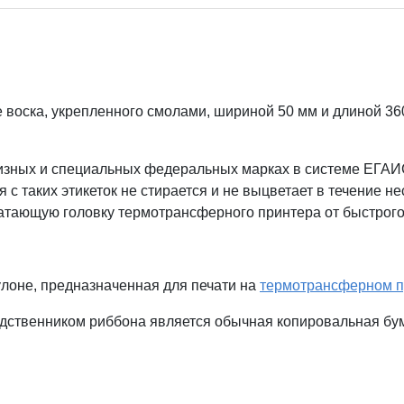
оска, укрепленного смолами, шириной 50 мм и длиной 360 
цизных и специальных федеральных марках в системе ЕГАИ
 с таких этикеток не стирается и не выцветает в течение н
атающую головку термотрансферного принтера от быстрого
лоне, предназначенная для печати на
термотрансферном п
ственником риббона является обычная копировальная бумаг