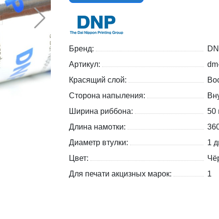
Бренд:
DN
Артикул:
dm
Красящий слой:
Вос
Сторона напыления:
Вну
Ширина риббона:
50
Длина намотки:
36
Диаметр втулки:
1 д
Цвет:
Чё
Для печати акцизных марок:
1