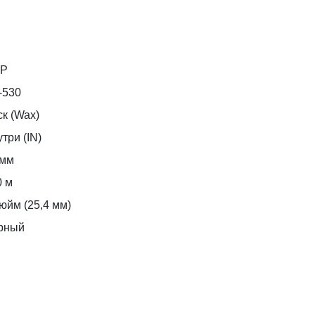
P
-530
к (Wax)
три (IN)
 мм
0 м
юйм (25,4 мм)
рный