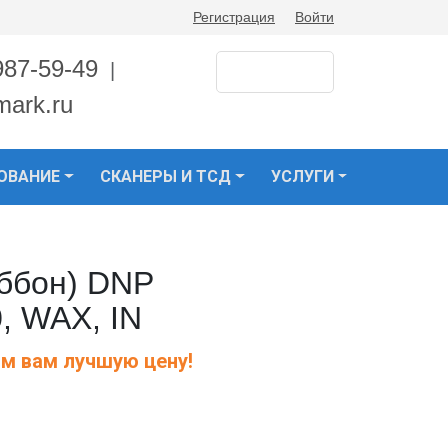
Регистрация
Войти
987-59-49
|
mark.ru
ОВАНИЕ
СКАНЕРЫ И ТСД
УСЛУГИ
ббон) DNP
, WAX, IN
м вам лучшую цену!