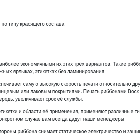
по типу красящего состава:
аиболее экономичными их этих трёх вариантов. Такие рибб
ных ярлыках, этикетках без ламинирования.
ечивает самую высокую скорость печати относительно друг
глянцевым или лаковым покрытиями. Печать риббонами Воск
ередь, увеличивает срок её службы.
этикетки и области её применения, применяют различные т
конкретном случае вам всегда дадут наши менеджеры.
тороны риббона снимает статическое электричество и защи