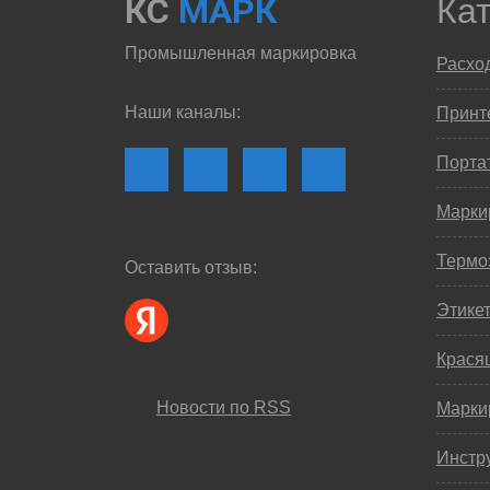
КС
МАРК
Ка
Промышленная маркировка
Расхо
Наши каналы:
Принте
Порта
Марки
Термо
Оставить отзыв:
Этике
Крася
Новости по RSS
Марки
Инстр