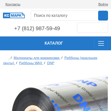
Контакты
Войти
+7 (812) 987-59-49
КАТАЛОГ
/
Материалы для маркировки
/
Риббоны (красящие
ленты)
/
Риббоны WAX
/
DNP