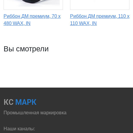
Риббон ДМ премиум, 70 х
Риббон ДМ премиум, 110 x
480 WAX, IN
110 WAX, IN
Вы смотрели
КС
МАРК
Промышленная маркировка
Наши каналы: