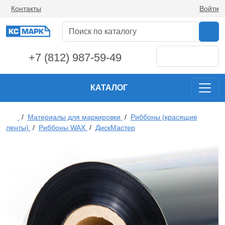
Контакты
Войти
+7 (812) 987-59-49
КАТАЛОГ
/
Материалы для маркировки
/
Риббоны (красящие
ленты)
/
Риббоны WAX
/
ДискМастер