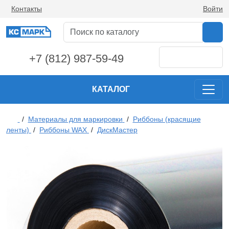
Контакты
Войти
+7 (812) 987-59-49
КАТАЛОГ
/
Материалы для маркировки
/
Риббоны (красящие
ленты)
/
Риббоны WAX
/
ДискМастер