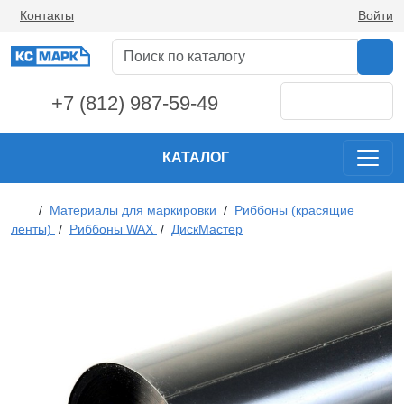
Контакты
Войти
+7 (812) 987-59-49
КАТАЛОГ
/
Материалы для маркировки
/
Риббоны (красящие
ленты)
/
Риббоны WAX
/
ДискМастер