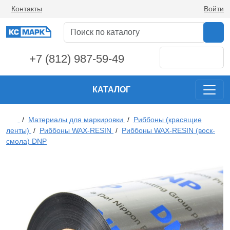
Контакты
Войти
+7 (812) 987-59-49
КАТАЛОГ
/
Материалы для маркировки
/
Риббоны (красящие
ленты)
/
Риббоны WAX-RESIN
/
Риббоны WAX-RESIN (воск-
смола) DNP