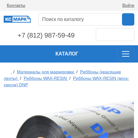
Контакты
Войти
+7 (812) 987-59-49
КАТАЛОГ
/
Материалы для маркировки
/
Риббоны (красящие
ленты)
/
Риббоны WAX-RESIN
/
Риббоны WAX-RESIN (воск-
смола) DNP