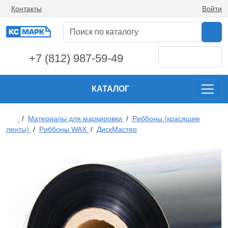
Контакты
Войти
+7 (812) 987-59-49
КАТАЛОГ
/
Материалы для маркировки
/
Риббоны (красящие
ленты)
/
Риббоны WAX
/
ДискМастер