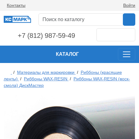
Контакты
Войти
+7 (812) 987-59-49
КАТАЛОГ
/
Материалы для маркировки
/
Риббоны (красящие
ленты)
/
Риббоны WAX-RESIN
/
Риббоны WAX-RESIN (воск-
смола) ДискМастер