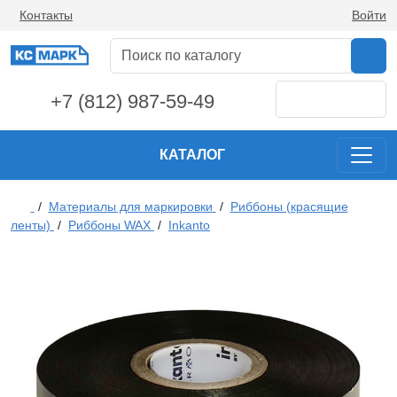
Контакты
Войти
+7 (812) 987-59-49
КАТАЛОГ
/
Материалы для маркировки
/
Риббоны (красящие
ленты)
/
Риббоны WAX
/
Inkanto