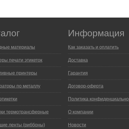
талог
Информация
дные материалы
Как заказать и оплатить
ры печати этикеток
Доставка
тивные принтеры
Гарантия
раторы по металлу
Договор-оферта
этикетки
Политика конфиденциально
тки термотрансферные
О компании
щие ленты (риббоны)
Новости