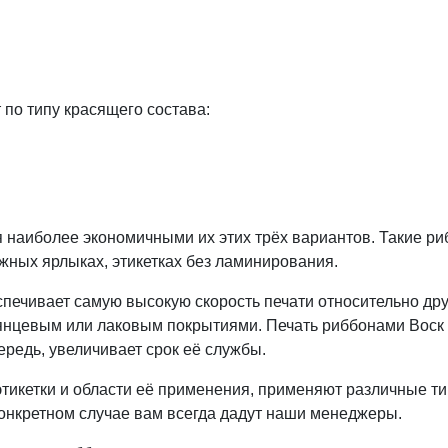
по типу красящего состава:
 наиболее экономичными их этих трёх вариантов. Такие ри
ных ярлыках, этикетках без ламинирования.
ечивает самую высокую скорость печати относительно друг
 глянцевым или лаковым покрытиями. Печать риббонами Вос
ередь, увеличивает срок её службы.
этикетки и области её применения, применяют различные т
конкретном случае вам всегда дадут наши менеджеры.