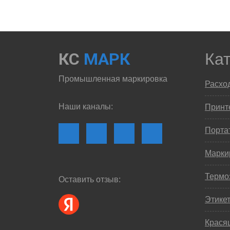
КС
МАРК
Ка
Промышленная маркировка
Расхо
Наши каналы:
Принте
Порта
Марки
Термо
Оставить отзыв:
Этике
Крася