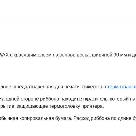
X с красящим слоем на основе воска, шириной 90 мм и дли
лоне, предназначенная для печати этикеток на
термотранс
а одной стороне риббона находится краситель, который наг
крытие, защищающее термоголовку принтера.
обычная копировальная бумага. Расход риббона по длине бу