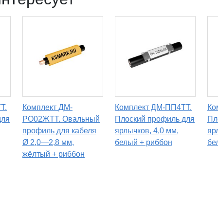
T.
Комплект ДМ-
Комплект ДМ-ПП4TT.
Ко
для
РО02ЖТТ. Овальный
Плоский профиль для
Пл
профиль для кабеля
ярлычков, 4,0 мм,
яр
Ø 2,0—2,8 мм,
белый + риббон
бе
жёлтый + риббон