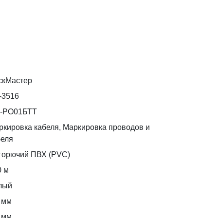
скМастер
-3516
-РО01БТТ
ркировка кабеля, Маркировка проводов и
беля
горючий ПВХ (PVC)
0 м
лый
 мм
 мм