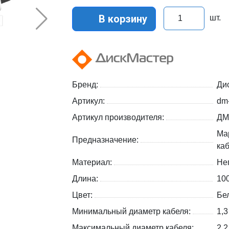
В корзину
шт.
Бренд:
Ди
Артикул:
dm
Артикул производителя:
ДМ
Ма
Предназначение:
ка
Материал:
Не
Длина:
10
Цвет:
Бе
Минимальный диаметр кабеля:
1,3
Максимальный диаметр кабеля:
2,2