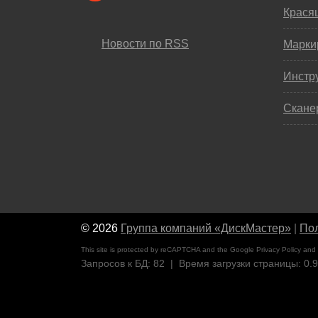
Крася
Новости по RSS
Марки
Инстр
Скане
© 2026
Группа компаний «ДискМастер»
|
Пол
This site is protected by reCAPTCHA and the Google
Privacy Policy
and
Запросов к БД: 82 | Время загрузки страницы: 0.