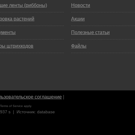
щие ленты (риббоны)
Новости
ровка растений
Акции
ументы
Полезные статьи
ры штрихкодов
Файлы
ьзовательское соглашение
|
Terms of Service
apply.
9937 s | Источник: database