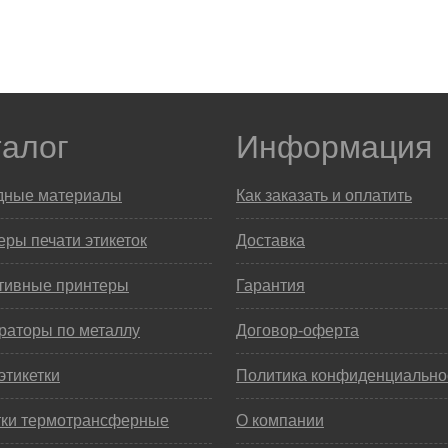
талог
Информация
дные материалы
Как заказать и оплатить
ры печати этикеток
Доставка
тивные принтеры
Гарантия
раторы по металлу
Договор-оферта
этикетки
Политика конфиденциально
тки термотрансферные
О компании