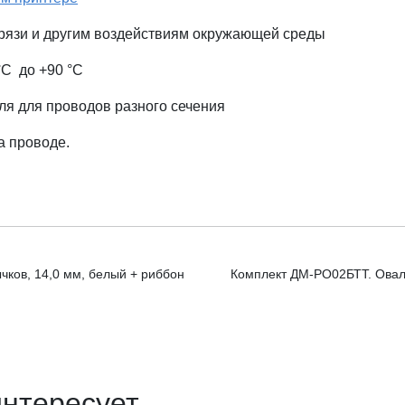
 грязи и другим воздействиям окружающей среды
°С
до +90
°
С
ля для проводов разного сечения
а проводе.
ков, 14,0 мм, белый + риббон
Комплект ДМ-РО02БТТ. Овал
интересует