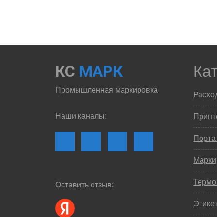
КС
МАРК
Ка
Промышленная маркировка
Расхо
Наши каналы:
Принте
Порта
Марки
Термо
Оставить отзыв:
Этике