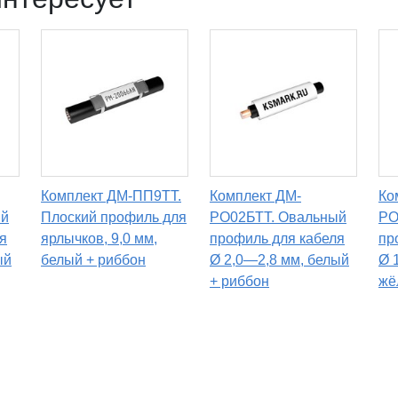
Комплект ДМ-ПП9TT.
Комплект ДМ-
Ко
ый
Плоский профиль для
РО02БТТ. Овальный
РО
я
ярлычков, 9,0 мм,
профиль для кабеля
пр
ый
белый + риббон
Ø 2,0—2,8 мм, белый
Ø 
+ риббон
жё