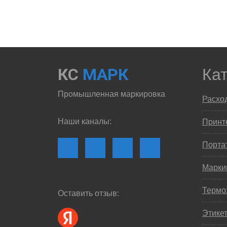
КС
МАРК
Ка
Промышленная маркировка
Расхо
Наши каналы:
Принте
Порта
Марки
Термо
Оставить отзыв:
Этике