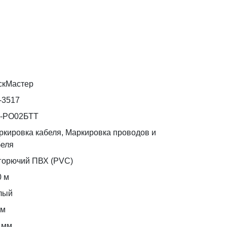
скМастер
-3517
-РО02БТТ
ркировка кабеля, Маркировка проводов и
беля
горючий ПВХ (PVC)
0 м
лый
мм
 мм