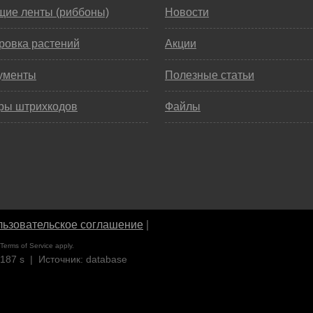
щие ленты (риббоны)
Новости
ровка растений
Акции
ументы
Полезные статьи
ры штрихкодов
Файлы
ьзовательское соглашение
|
Terms of Service
apply.
9187 s | Источник: database