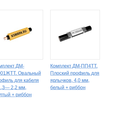
мплект ДМ-
Комплект ДМ-ПП4TT.
01ЖТТ. Овальный
Плоский профиль для
офиль для кабеля
ярлычков, 4,0 мм,
1,3— 2,2 мм,
белый + риббон
лтый + риббон