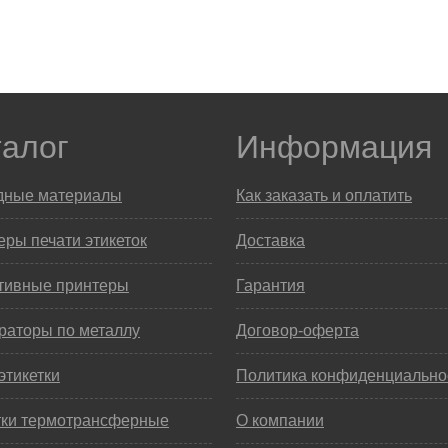
талог
Информация
дные материалы
Как заказать и оплатить
ры печати этикеток
Доставка
тивные принтеры
Гарантия
раторы по металлу
Договор-оферта
этикетки
Политика конфиденциально
тки термотрансферные
О компании