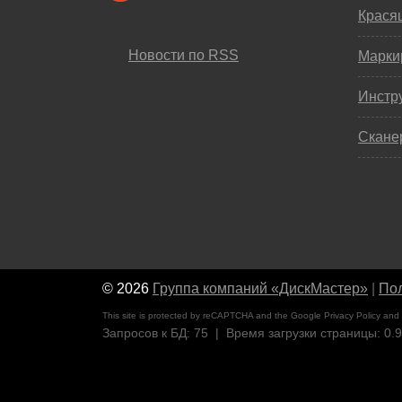
Крася
Новости по RSS
Марки
Инстр
Скане
© 2026
Группа компаний «ДискМастер»
|
Пол
This site is protected by reCAPTCHA and the Google
Privacy Policy
and
Запросов к БД: 75 | Время загрузки страницы: 0.