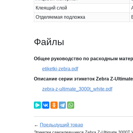
Клеящий слой
Отделяемая подложка
Файлы
Общее руководство по расходным матер
etiketki-zebra.pdf
Описание серии этикеток Zebra Z-Ultimate
zebra-z-ultimate_3000t_white.pdf
←
Предыдущий товар
Этикетки самоклеящиеся Zebra Z-Ultimate 3000T W