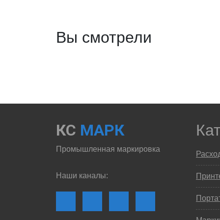
Вы смотрели
КС
МАРК
Ка
Промышленная маркировка
Расхо
Наши каналы:
Принте
Порта