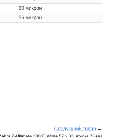
20 микрон
56 микрон
Следующий товар
→
bra Z-Ultimate 3000T White 57 x 32, втулка 76 мм