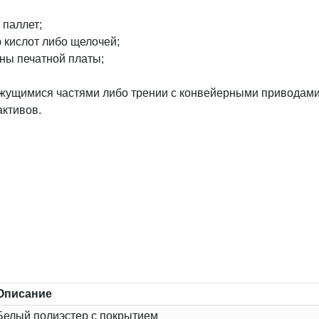
 паллет;
 кислот либо щелочей;
ны печатной платы;
вижущимися частями либо трении с конвейерными приводами
активов.
Описание
Белый полиэстер с покрытием