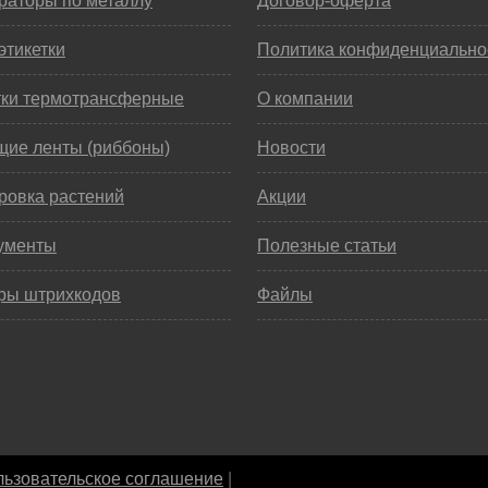
раторы по металлу
Договор-оферта
этикетки
Политика конфиденциально
тки термотрансферные
О компании
щие ленты (риббоны)
Новости
ровка растений
Акции
ументы
Полезные статьи
ры штрихкодов
Файлы
ьзовательское соглашение
|