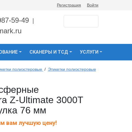
Регистрация
Войти
987-59-49
|
mark.ru
ОВАНИЕ
СКАНЕРЫ И ТСД
УСЛУГИ
икетки полиэстеровые
/
Этикетки полиэстеровые
нсферные
a Z-Ultimate 3000T
тулка 76 мм
м вам лучшую цену!