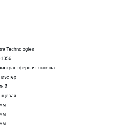
ra Technologies
-1356
рмотрансферная этикетка
лиэстер
лый
янцевая
 мм
 мм
 мм