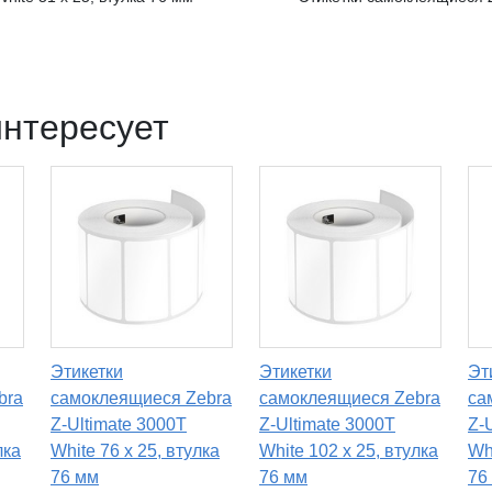
интересует
Этикетки
Этикетки
Эт
bra
самоклеящиеся Zebra
самоклеящиеся Zebra
са
Z-Ultimate 3000T
Z-Ultimate 3000T
Z-
лка
White 76 x 25, втулка
White 102 x 25, втулка
Whi
76 мм
76 мм
76