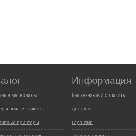
талог
Информация
дные материалы
Как заказать и оплатить
ры печати этикеток
Доставка
тивные принтеры
Гарантия