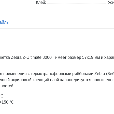
Клей:
Ус
айлы
кетка Zebra
Z-Ultimate 3000T имеет размер 57x19
мм и хара
ля применения с термотрансферными риббонами Zebra (Зебр
рочный акриловый клеящий слой характеризуется повышенно
хностей.
°С
+150 °С