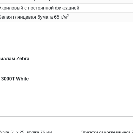
Акриловый с постоянной фиксацией
2
Белая глянцевая бумага 65 г/м
иалам Zebra
 3000T White
hite 51 x 25, втулка 76 мм
Этикетки самоклеящиеся Ze