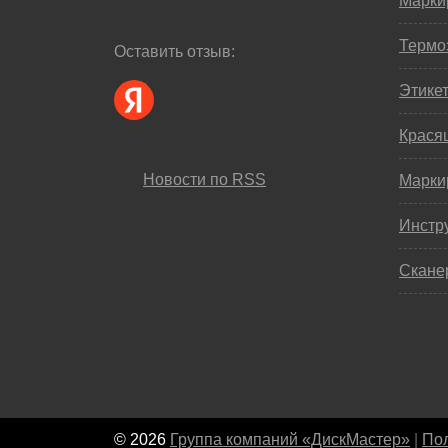
Марки
Термо
Оставить отзыв:
Этике
Крася
Новости по RSS
Марки
Инстр
Скане
© 2026
Группа компаний «ДискМастер»
|
Пол